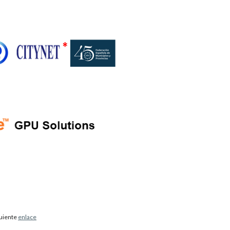
guiente
enlace