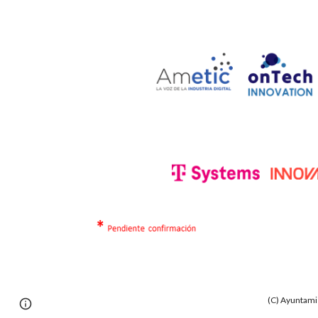
(C) Ayuntamie
Page
Report abuse